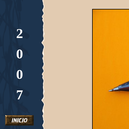
2
0
0
7