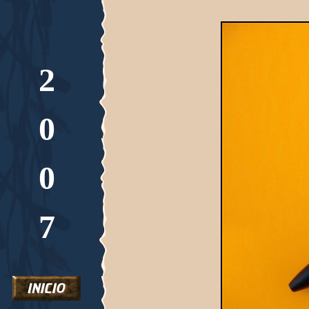
2
0
0
7